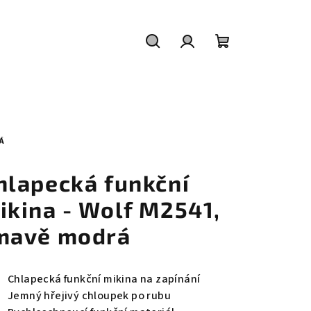
Hledat
Přihlášení
Nákupní
košík
Á
hlapecká funkční
ikina - Wolf M2541,
mavě modrá
Chlapecká funkční mikina na zapínání
Jemný hřejivý chloupek po rubu