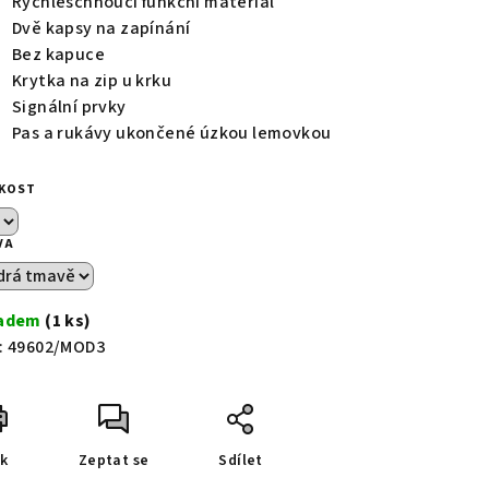
Rychleschnoucí funkční materiál
Dvě kapsy na zapínání
Bez kapuce
Krytka na zip u krku
Signální prvky
Pas a rukávy ukončené úzkou lemovkou
IKOST
VA
ladem
(1 ks)
:
49602/MOD3
sk
Zeptat se
Sdílet