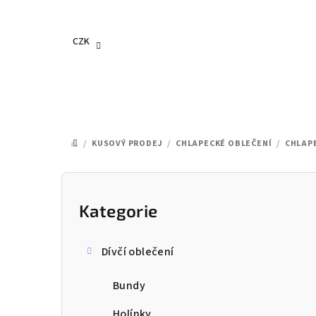
Přejít
na
obsah
CZK
/
KUSOVÝ PRODEJ
/
CHLAPECKÉ OBLEČENÍ
/
CHLAPE
DOMŮ
P
o
Kategorie
Přeskočit
kategorie
s
Dívčí oblečení
t
Bundy
r
Holínky