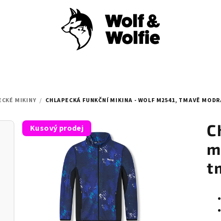
CKÉ MIKINY
/
CHLAPECKÁ FUNKČNÍ MIKINA - WOLF M2541, TMAVĚ MODR
C
Kusový prodej
m
t