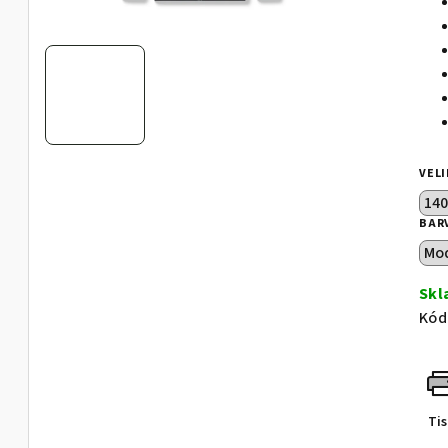
VEL
BAR
Sk
Kód
Ti