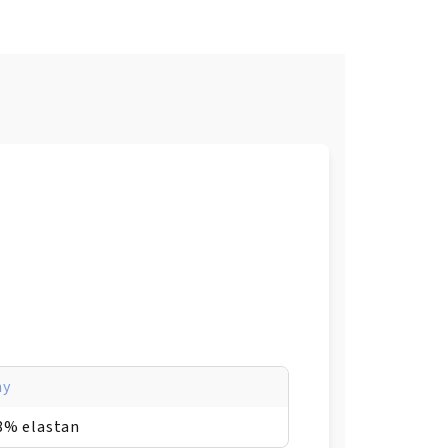
ny
8% elastan