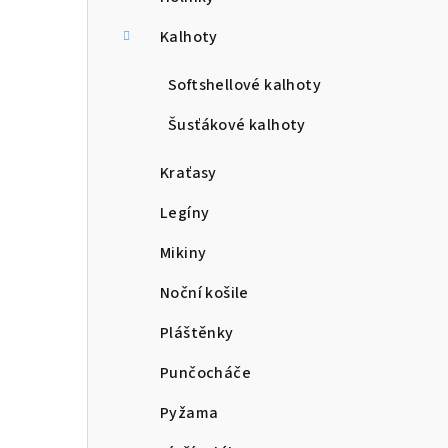
a
n
Kalhoty
n
Softshellové kalhoty
í
Šusťákové kalhoty
p
Kraťasy
a
Legíny
n
Mikiny
e
Noční košile
l
Pláštěnky
Punčocháče
Pyžama