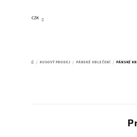
Přejít
na
obsah
CZK
/
KUSOVÝ PRODEJ
/
PÁNSKÉ OBLEČENÍ
/
PÁNSKÉ K
DOMŮ
P