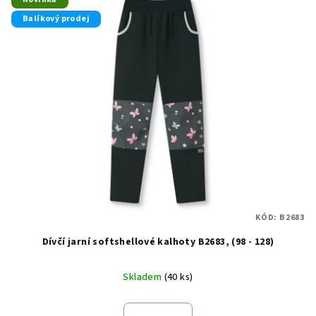
ý
Balíkový prodej
p
i
s
p
r
o
d
u
k
t
KÓD:
B2683
ů
Dívčí jarní softshellové kalhoty B2683, (98 - 128)
Skladem
(40 ks)