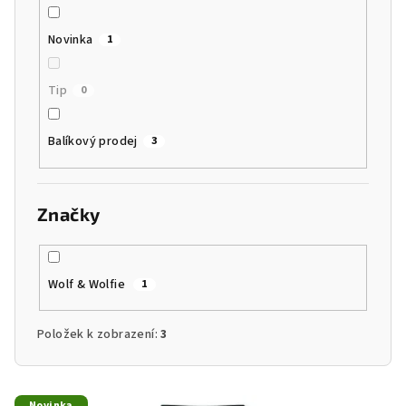
k
t
Novinka
1
ů
Tip
0
Balíkový prodej
3
Značky
Wolf & Wolfie
1
Položek k zobrazení:
3
V
Novinka