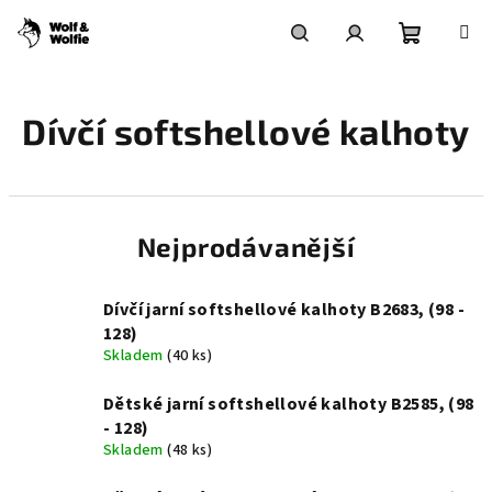
Přejít
na
obsah
Nákupní
Hledat
Přihlášení
Dívčí softshellové kalhoty
košík
Nejprodávanější
Dívčí jarní softshellové kalhoty B2683, (98 -
128)
Skladem
(40 ks)
Dětské jarní softshellové kalhoty B2585, (98
- 128)
Skladem
(48 ks)