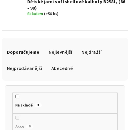
Dětské jarní softshellové kalhoty B2581, (86
- 98)
Skladem
(>50 ks)
Ř
a
Doporučujeme
Nejlevnější
Nejdražší
z
e
Nejprodávanější
Abecedně
n
í
p
r
Na skladě
3
o
d
u
Akce
0