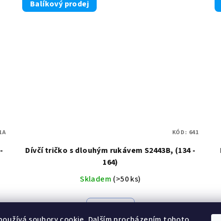
Balíkový prodej
1A
KÓD:
641
-
Dívčí tričko s dlouhým rukávem S2443B, (134 -
164)
Skladem
(>50 ks)
Detail
používá soubory cookie. Dalším procházením tohoto