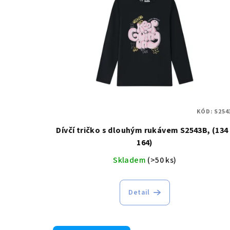
p
i
s
p
r
o
KÓD:
S254
d
Dívčí tričko s dlouhým rukávem S2543B, (134 
u
164)
Skladem
(>50 ks)
k
t
Detail
ů