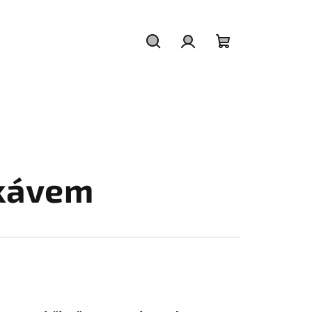
Hledat
Přihlášení
Nákupní
košík
ukávem