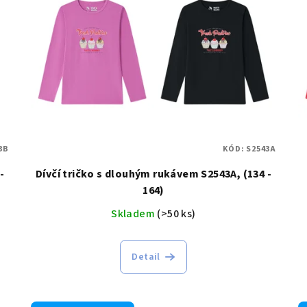
3B
KÓD:
S2543A
-
Dívčí tričko s dlouhým rukávem S2543A, (134 -
164)
Skladem
(>50 ks)
Detail