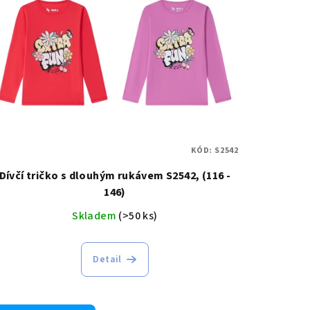
KÓD:
S2542
Dívčí tričko s dlouhým rukávem S2542, (116 -
146)
Skladem
(>50 ks)
Detail