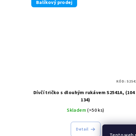
Balíkový prodej
KÓD:
S254
Dívčí tričko s dlouhým rukávem S2541A, (104 
134)
Skladem
(>50 ks)
Detail
Tento web 