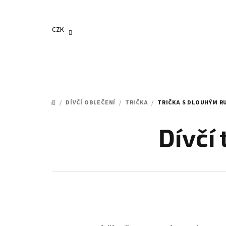
Přejít
na
obsah
CZK
/
DÍVČÍ OBLEČENÍ
/
TRIČKA
/
TRIČKA S DLOUHÝM 
DOMŮ
Dívčí