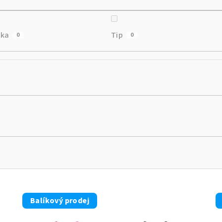
nka
Tip
0
0
Balíkový prodej