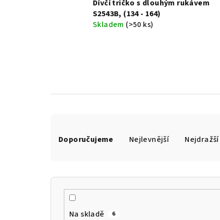
Dívčí tričko s dlouhým rukávem
S2543B, (134 - 164)
Skladem
(>50 ks)
Ř
Doporučujeme
Nejlevnější
Nejdražší
a
z
e
n
Na skladě
6