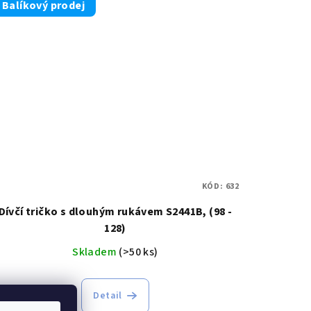
Balíkový prodej
KÓD:
632
Dívčí tričko s dlouhým rukávem S2441B, (98 -
128)
Skladem
(>50 ks)
Detail