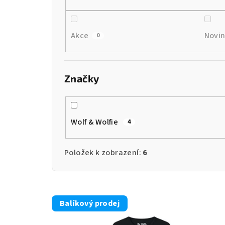
í
p
r
Akce
Novi
0
o
d
Značky
u
k
Wolf & Wolfie
4
t
ů
Položek k zobrazení:
6
V
Balíkový prodej
ý