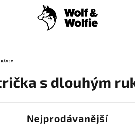
RUKÁVEM
 trička s dlouhým r
Nejprodávanější