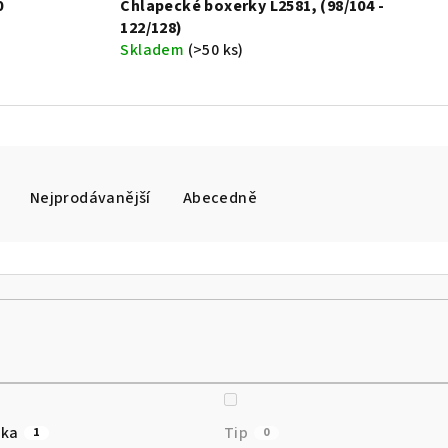
0
Chlapecké boxerky L2581, (98/104 -
122/128)
Skladem
(>50 ks)
Nejprodávanější
Abecedně
nka
Tip
1
0