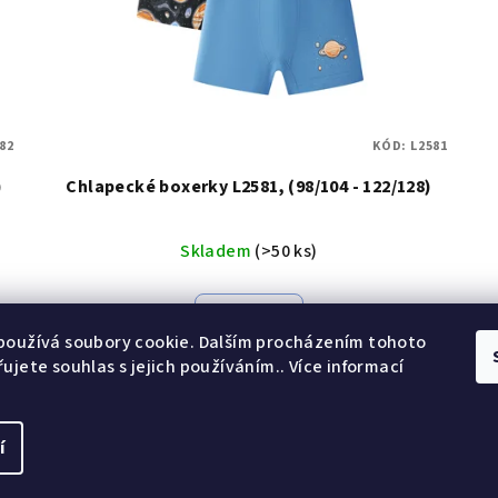
82
KÓD:
L2581
)
Chlapecké boxerky L2581, (98/104 - 122/128)
Skladem
(>50 ks)
Detail
používá soubory cookie. Dalším procházením tohoto
ujete souhlas s jejich používáním.. Více informací
3
položek celkem
O
v
í
Copyright 2026
Wo
l