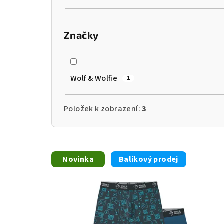
o
d
Značky
u
k
Wolf & Wolfie
1
t
ů
Položek k zobrazení:
3
V
Novinka
Balíkový prodej
ý
p
i