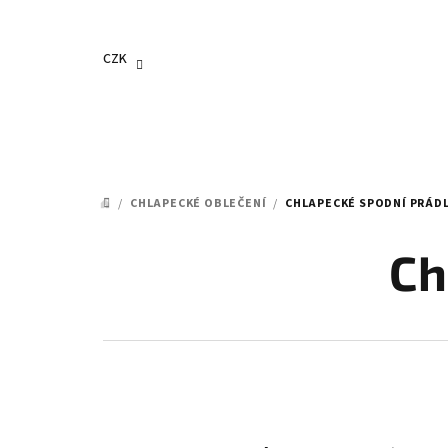
Přejít
na
obsah
CZK
/
CHLAPECKÉ OBLEČENÍ
/
CHLAPECKÉ SPODNÍ PRÁD
DOMŮ
Ch