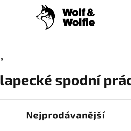
LO
lapecké spodní prá
Nejprodávanější