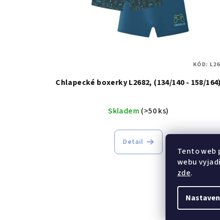
s
p
r
o
KÓD:
L26
d
Chlapecké boxerky L2682, (134/140 - 158/164
u
Skladem
(>50 ks)
k
t
Detail
ů
Tento web 
webu vyjadř
zde
.
Nastaven
Z