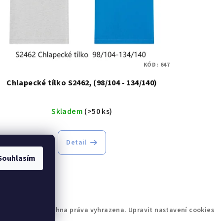
KÓD:
647
Chlapecké tílko S2462, (98/104 - 134/140)
Skladem
(>50 ks)
Detail
Souhlasím
lf & Wolfie
. Všechna práva vyhrazena.
Upravit nastavení cookies