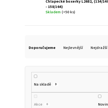
Chlapecké boxerky L2682, (134/14
- 158/164)
Skladem
(>50 ks)
Ř
Doporučujeme
Nejlevnější
Nejdražší
a
z
e
n
Na skladě
3
í
p
r
Akce
Novi
0