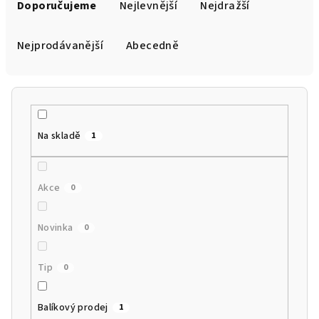
a
Doporučujeme
Nejlevnější
Nejdražší
z
e
Nejprodávanější
Abecedně
n
í
p
r
Na skladě
1
o
d
u
Akce
0
k
t
Novinka
0
ů
Tip
0
Balíkový prodej
1