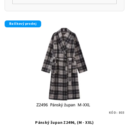
V
Balíkový prodej
ý
p
i
s
p
r
o
d
u
k
t
KÓD:
803
ů
Pánský župan Z2496, (M - XXL)