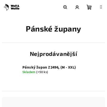
Přejít
na
obsah
Nákupní
Hledat
Přihlášení
Pánské župany
košík
Nejprodávanější
Pánský župan Z2496, (M - XXL)
Skladem
(>50 ks)
Ř