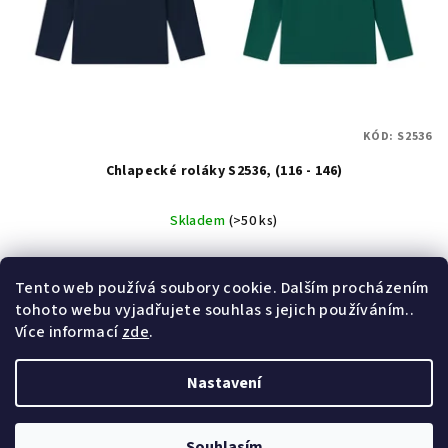
o
d
u
k
t
KÓD:
S2536
ů
Chlapecké roláky S2536, (116 - 146)
Skladem
(>50 ks)
Detail
Tento web používá soubory cookie. Dalším procházením
tohoto webu vyjadřujete souhlas s jejich používáním..
Více informací
zde
.
1
položek celkem
O
Nastavení
v
Z
l
Copyright 2026
Wolf & Wolfie
. Všechna práva vyhrazena.
á
Upravit nastavení cookies
á
Souhlasím