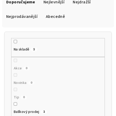
a
Doporučujeme
Nejlevnější
Nejdražší
z
e
Nejprodávanější
Abecedně
n
í
p
r
Na skladě
1
o
d
u
Akce
0
k
t
Novinka
0
ů
Tip
0
Balíkový prodej
1