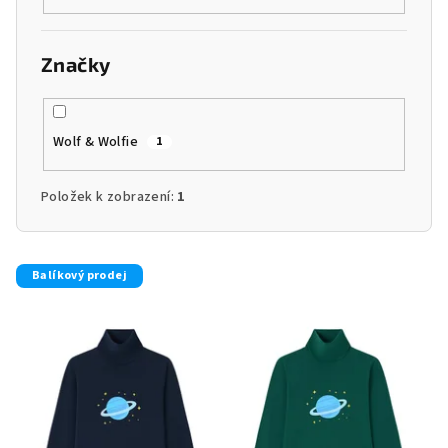
Značky
Wolf & Wolfie
1
Položek k zobrazení:
1
V
Balíkový prodej
ý
p
i
s
p
r