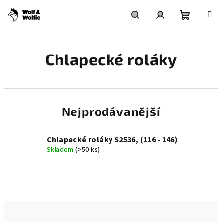
Přejít
na
obsah
Nákupní
Hledat
Přihlášení
Chlapecké roláky
košík
Nejprodávanější
Chlapecké roláky S2536, (116 - 146)
Skladem
(>50 ks)
Ř