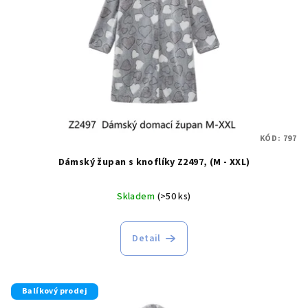
p
r
o
d
u
k
t
KÓD:
797
ů
Dámský župan s knoflíky Z2497, (M - XXL)
Skladem
(>50 ks)
Detail
Balíkový prodej