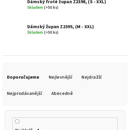
Dámský froté župan Z2398, (S - XXL)
Skladem
(>50 ks)
Dámský župan Z2395, (M - XXL)
Skladem
(>50 ks)
Ř
a
Doporučujeme
Nejlevnější
Nejdražší
z
e
Nejprodávanější
Abecedně
n
í
p
r