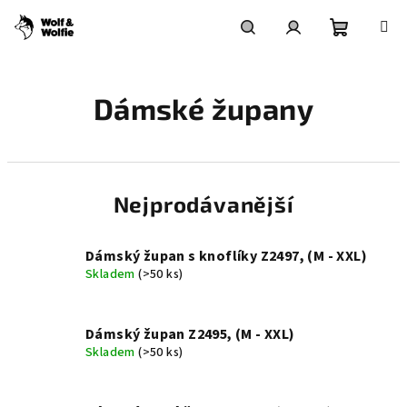
Přejít
na
obsah
Nákupní
Hledat
Přihlášení
Dámské župany
košík
Nejprodávanější
Dámský župan s knoflíky Z2497, (M - XXL)
Skladem
(>50 ks)
Dámský župan Z2495, (M - XXL)
Skladem
(>50 ks)