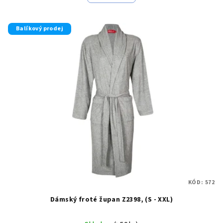
Balíkový prodej
KÓD:
572
Dámský froté župan Z2398, (S - XXL)