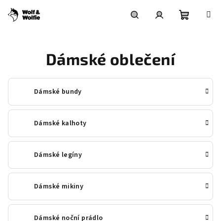
Přejít
na
obsah
Nákupní
Hledat
Přihlášení
Dámské oblečení
košík
Dámské bundy
Dámské kalhoty
Dámské legíny
Dámské mikiny
Dámské noční prádlo