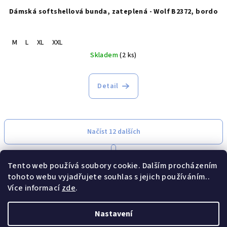
Dámská softshellová bunda, zateplená - Wolf B2372, bordo
M
L
XL
XXL
Skladem
(2 ks)
Detail
Načíst 12 dalších
S
1
5
t
Tento web používá soubory cookie. Dalším procházením
O
r
54
položek celkem
á
tohoto webu vyjadřujete souhlas s jejich používáním..
v
n
Více informací
zde
.
l
Nahoru
k
á
o
d
Nastavení
v
Z
a
á