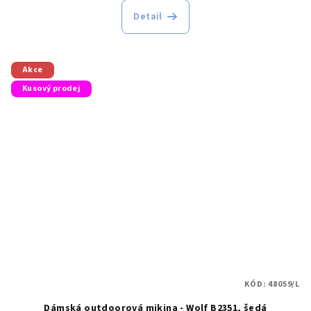
Detail
Akce
Kusový prodej
KÓD:
48059/L
Dámská outdoorová mikina - Wolf B2351, šedá