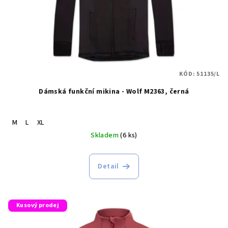
KÓD:
51135/L
Dámská funkční mikina - Wolf M2363, černá
M
L
XL
Skladem
(6 ks)
Detail
Kusový prodej