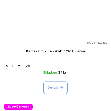
KÓD:
48173/L
Dámská mikina - Wolf B2454, černá
M
L
XL
XXL
Skladem
(14 ks)
Detail
Kusový prodej