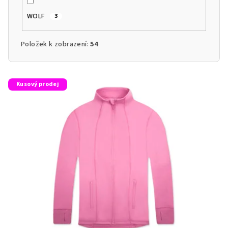
WOLF
3
Položek k zobrazení:
54
V
Kusový prodej
ý
p
i
s
p
r
o
d
u
k