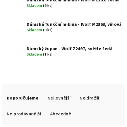
Dámská funkční mikina - Wolf M2363, černá
Skladem
(6 ks)
Dámská funkční mikina - Wolf M2363, vínová
Skladem
(9 ks)
Dámský župan - Wolf Z2497, světle šedá
Skladem
(1 ks)
Ř
a
Doporučujeme
Nejlevnější
Nejdražší
z
e
Nejprodávanější
Abecedně
n