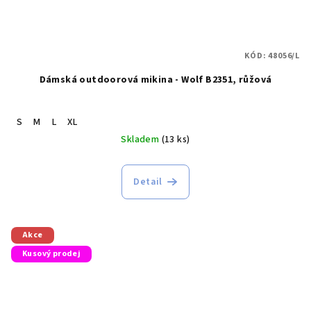
KÓD:
48056/L
Dámská outdoorová mikina - Wolf B2351, růžová
S
M
L
XL
Skladem
(13 ks)
Detail
Akce
Kusový prodej