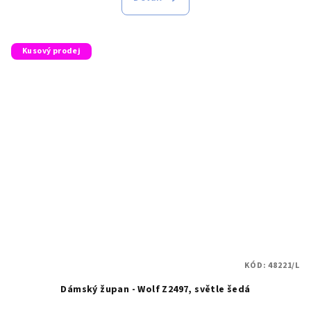
Kusový prodej
KÓD:
48221/L
Dámský župan - Wolf Z2497, světle šedá