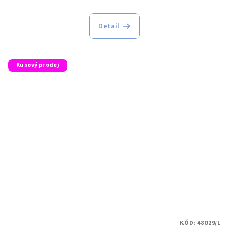
Detail
Kusový prodej
KÓD:
48029/L