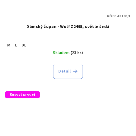
KÓD:
48191/L
Dámský župan - Wolf Z2495, světle šedá
M
L
XL
Skladem
(23 ks)
Detail
Kusový prodej