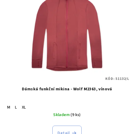
KÓD:
51132/L
Dámská funkční mikina - Wolf M2363, vínová
M
L
XL
Skladem
(9 ks)
Detail