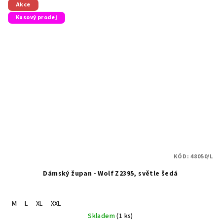
Akce
Kusový prodej
KÓD:
48050/L
Dámský župan - Wolf Z2395, světle šedá
M
L
XL
XXL
Skladem
(1 ks)