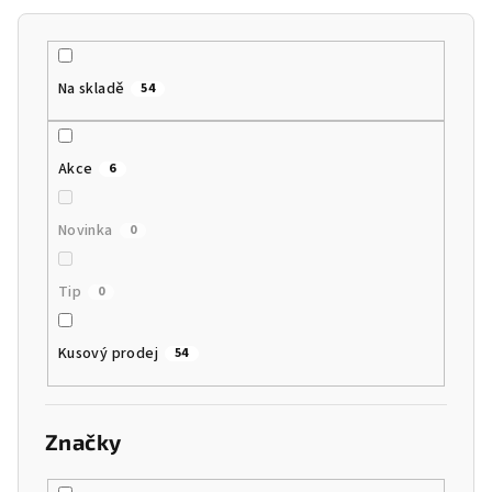
í
p
r
Na skladě
54
o
d
u
Akce
6
k
t
Novinka
0
ů
Tip
0
Kusový prodej
54
Značky