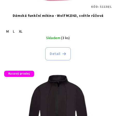
t
KÓD:
51138/L
ů
Dámská funkční mikina - Wolf M2363, světle růžová
M
L
XL
Skladem
(3 ks)
Detail
Kusový prodej