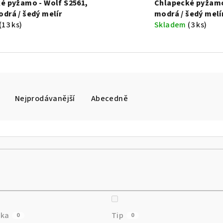
é pyžamo - Wolf S2561,
Chlapecké pyžamo
drá / šedý melír
modrá / šedý melí
(13 ks)
Skladem
(3 ks)
Nejprodávanější
Abecedně
nka
Tip
0
0