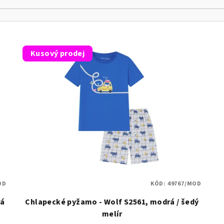
Kusový prodej
OD
KÓD:
49767/MOD
rá
Chlapecké pyžamo - Wolf S2561, modrá / šedý
melír