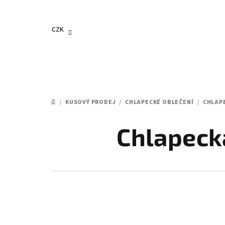
Přejít
na
obsah
CZK
/
KUSOVÝ PRODEJ
/
CHLAPECKÉ OBLEČENÍ
/
CHLAP
DOMŮ
Chlapeck