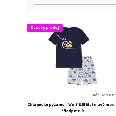
o
d
V
u
Kusový prodej
ý
k
p
t
i
ů
s
p
r
o
KÓD:
49770/M
d
Chlapecké pyžamo - Wolf S2561, tmavě mod
u
/ šedý melír