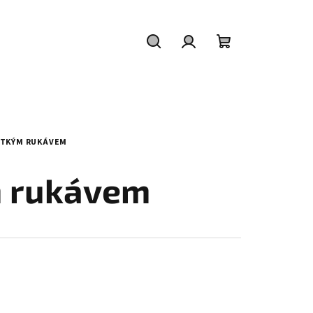
Hledat
Přihlášení
Nákupní
košík
ÁTKÝM RUKÁVEM
m rukávem