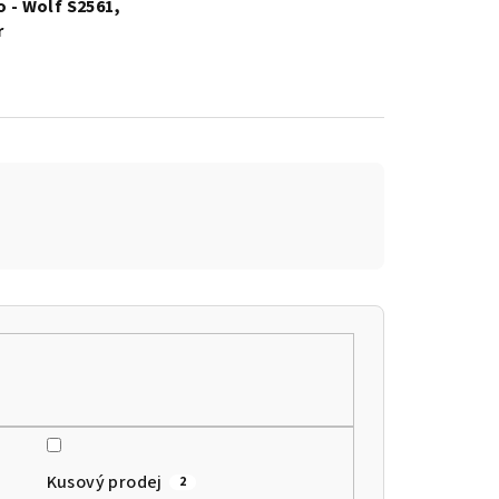
 - Wolf S2561,
r
Kusový prodej
2