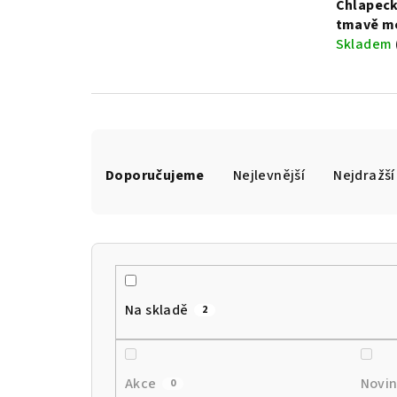
Chlapeck
tmavě mo
Skladem
Ř
Doporučujeme
Nejlevnější
Nejdražší
a
z
e
n
Na skladě
2
í
p
r
Akce
Novi
0