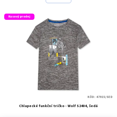
Kusový prodej
KÓD:
47915/SED
Chlapecké funkční tričko - Wolf S2404, šedá