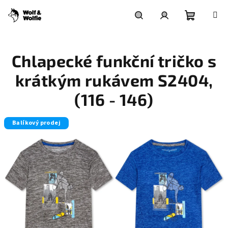
Přejít
na
obsah
Nákupní
Hledat
Přihlášení
Chlapecké funkční tričko s
košík
krátkým rukávem S2404,
(116 - 146)
Balíkový prodej