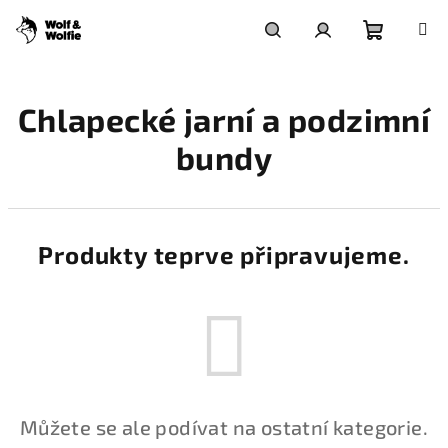
Přejít
na
obsah
Nákupní
Hledat
Přihlášení
Chlapecké jarní a podzimní
košík
bundy
Produkty teprve připravujeme.
Můžete se ale podívat na ostatní kategorie.