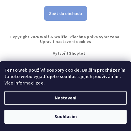
Zpět do obchodu
Z
Copyright 2026
Wolf & Wolfie
. Všechna práva vyhrazena.
á
Upravit nastavení cookies
p
Vytvořil Shoptet
a
t
Tento web používá soubory cookie. Dalším procházením
í
tohoto webu vyjadřujete souhlas s jejich používáním..
Více informací
zde
.
Nastavení
Souhlasím