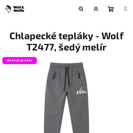
Přejít
na
obsah
Nákupní
Hledat
Přihlášení
Chlapecké tepláky - Wolf
košík
T2477, šedý melír
Kusový prodej