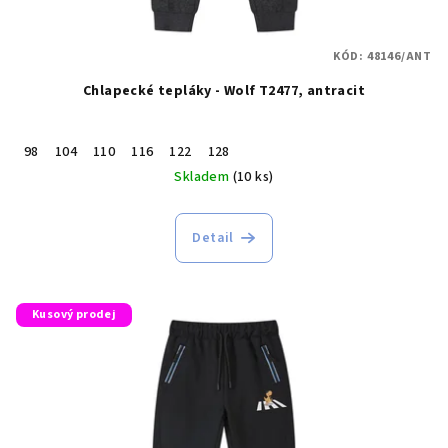
KÓD:
48146/ANT
Chlapecké tepláky - Wolf T2477, antracit
98
104
110
116
122
128
Skladem
(10 ks)
Detail
Kusový prodej