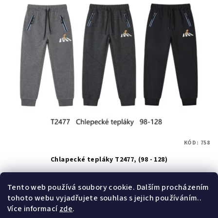
KÓD:
758
Chlapecké tepláky T2477, (98 - 128)
Skladem
(>50 ks)
Tento web používá soubory cookie. Dalším procházením
tohoto webu vyjadřujete souhlas s jejich používáním..
Více informací
zde
.
Detail