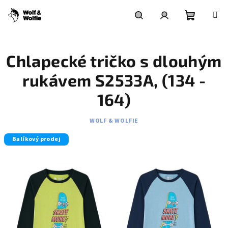
Přejít
na
obsah
Nákupní
Hledat
Přihlášení
Chlapecké tričko s dlouhým
košík
rukávem S2533A, (134 -
164)
WOLF & WOLFIE
Balíkový prodej