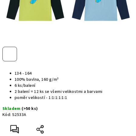
134 - 164
100% bavlna, 160 g/
m²
6 ks/balení
2 balení = 12 ks se všemi velikostmi a barvami
poměr velikostí - 1:1:1:1:1:1
Skladem
(>50 ks)
Kód:
S2533A