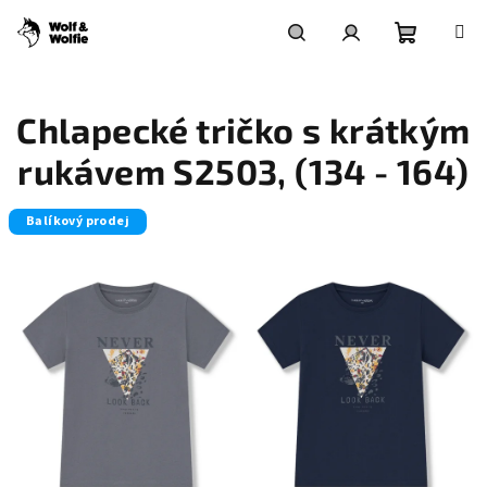
Přejít
na
obsah
Nákupní
Hledat
Přihlášení
Chlapecké tričko s krátkým
košík
rukávem S2503, (134 - 164)
Balíkový prodej