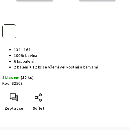
134 - 164
100% bavlna
6 ks/balení
2 balení = 12 ks se všemi velikostmi a barvami
Skladem
(30 ks)
Kód:
S2503
Zeptat se
Sdílet