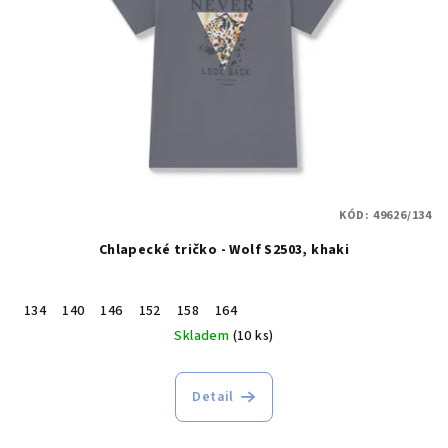
KÓD:
49626/134
Chlapecké tričko - Wolf S2503, khaki
134
140
146
152
158
164
Skladem
(10 ks)
Detail