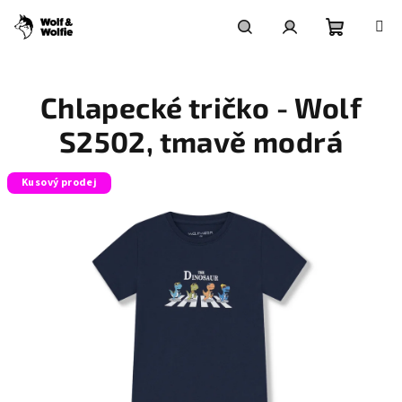
Přejít
na
obsah
Nákupní
Hledat
Přihlášení
Chlapecké tričko - Wolf
košík
S2502, tmavě modrá
Kusový prodej