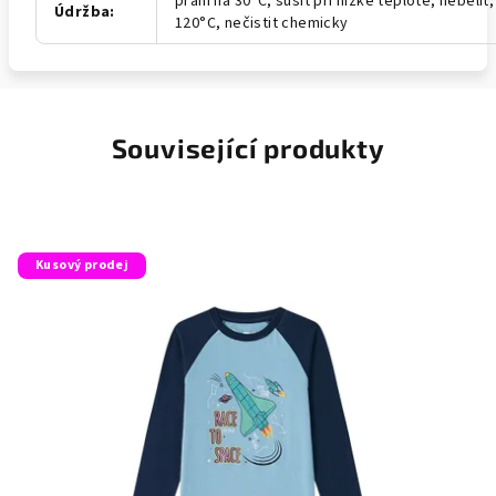
praní na 30°C, sušit při nízké teplotě, nebělit,
Údržba
:
120°C, nečistit chemicky
Související produkty
Kusový prodej