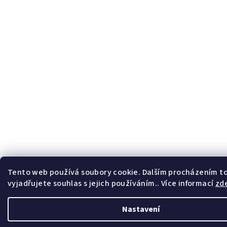
t
í
Tento web používá soubory cookie. Dalším procházením 
vyjadřujete souhlas s jejich používáním.. Více informací
zd
Nastavení