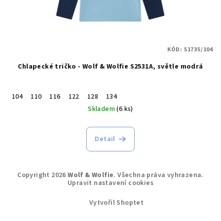
KÓD:
51735/104
Chlapecké tričko - Wolf & Wolfie S2531A, světle modrá
104
110
116
122
128
134
Skladem
(6 ks)
Detail
Z
Copyright 2026
Wolf & Wolfie
. Všechna práva vyhrazena.
á
Upravit nastavení cookies
p
Vytvořil Shoptet
a