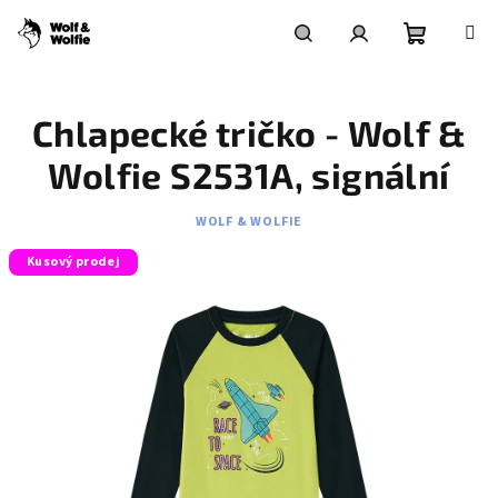
Přejít
na
obsah
Nákupní
Hledat
Přihlášení
Chlapecké tričko - Wolf &
košík
Wolfie S2531A, signální
WOLF & WOLFIE
Kusový prodej