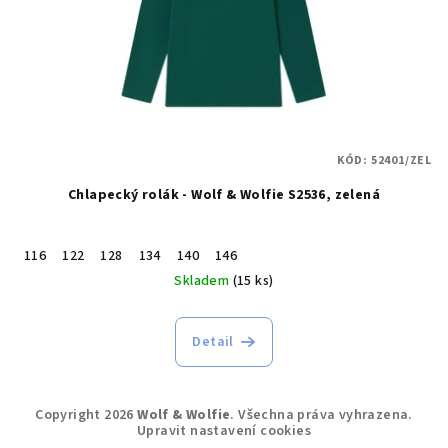
KÓD:
52401/ZEL
Chlapecký rolák - Wolf & Wolfie S2536, zelená
116
122
128
134
140
146
Skladem
(15 ks)
Detail
Z
Copyright 2026
Wolf & Wolfie
. Všechna práva vyhrazena.
á
Upravit nastavení cookies