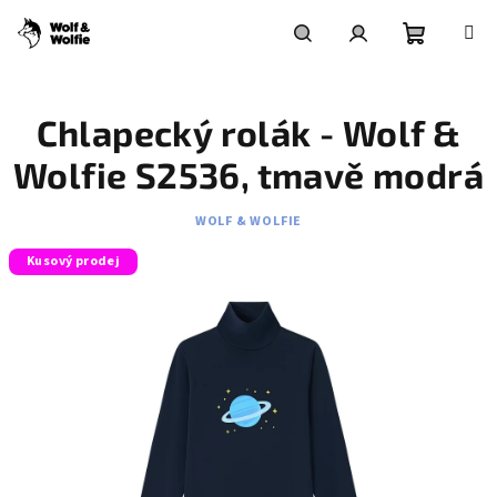
Přejít
na
obsah
Nákupní
Hledat
Přihlášení
Chlapecký rolák - Wolf &
košík
Wolfie S2536, tmavě modrá
WOLF & WOLFIE
Kusový prodej