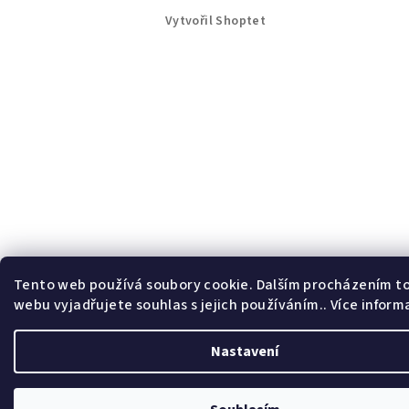
p
Vytvořil Shoptet
a
t
í
Tento web používá soubory cookie. Dalším procházením t
webu vyjadřujete souhlas s jejich používáním.. Více inform
Nastavení