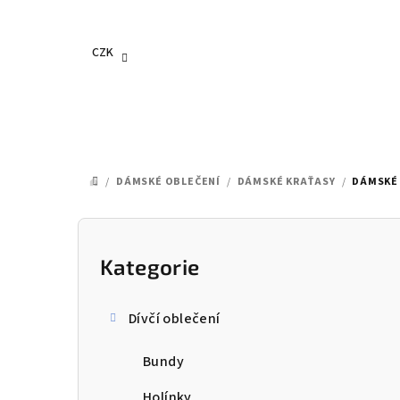
Přejít
na
obsah
CZK
/
DÁMSKÉ OBLEČENÍ
/
DÁMSKÉ KRAŤASY
/
DÁMSKÉ 
DOMŮ
P
o
Kategorie
Přeskočit
kategorie
s
Dívčí oblečení
t
Bundy
r
Holínky