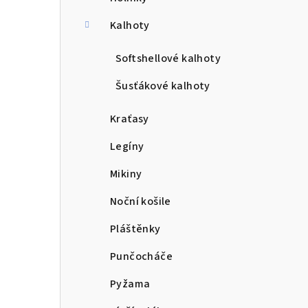
a
n
Kalhoty
n
Softshellové kalhoty
í
Šusťákové kalhoty
p
Kraťasy
a
Legíny
n
Mikiny
e
Noční košile
l
Pláštěnky
Punčocháče
Pyžama