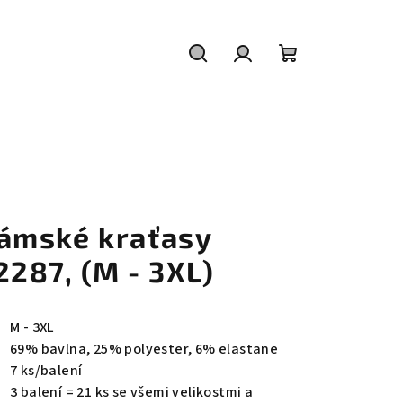
Hledat
Přihlášení
Nákupní
košík
ámské kraťasy
2287, (M - 3XL)
M - 3XL
69% bavlna, 25% polyester, 6% elastane
7 ks/balení
3 balení = 21 ks se všemi velikostmi a