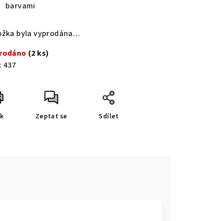
barvami
ožka byla vyprodána…
rodáno
(2 ks)
:
437
sk
Zeptat se
Sdílet