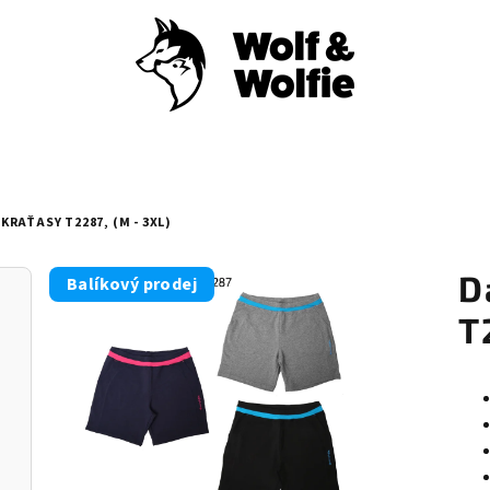
KRAŤASY T2287, (M - 3XL)
D
Balíkový prodej
T