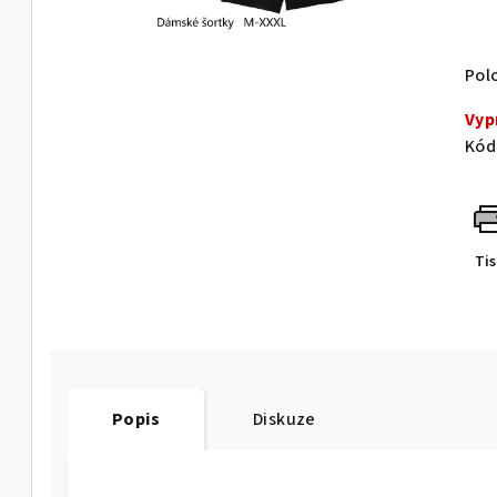
Pol
Vyp
Kód
Ti
Popis
Diskuze