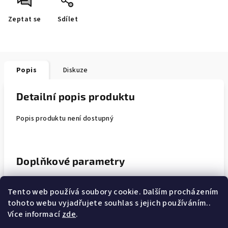
Zeptat se
Sdílet
Popis
Diskuze
Detailní popis produktu
Popis produktu není dostupný
Doplňkové parametry
Kategorie
:
Dámské legíny dlouhé
Tento web používá soubory cookie. Dalším procházením
tohoto webu vyjadřujete souhlas s jejich používáním..
Materiál
:
95% bavlna, 5% elastan
Více informací
zde
.