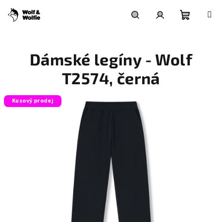
Přejít
na
obsah
Nákupní
Hledat
Přihlášení
Dámské legíny - Wolf
košík
T2574, černá
Kusový prodej