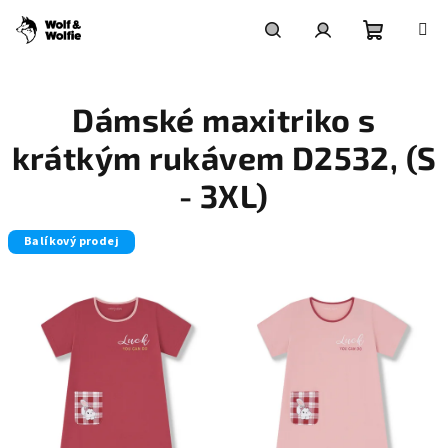
Přejít
na
obsah
Nákupní
Hledat
Přihlášení
Dámské maxitriko s
košík
krátkým rukávem D2532, (S
- 3XL)
Balíkový prodej