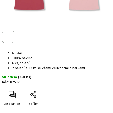
S - 3XL
100% bavlna
6 ks/balení
2 balení = 12 ks se všemi velikostmi a barvami
Skladem
(>50 ks)
Kód:
D2532
Zeptat se
Sdílet