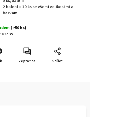
5 ks/balení
2 balení = 10 ks se všemi velikostmi a
barvami
ladem
(>50 ks)
:
D2535
sk
Zeptat se
Sdílet