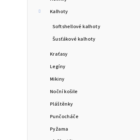
a
n
Kalhoty
n
Softshellové kalhoty
í
Šusťákové kalhoty
p
Kraťasy
a
Legíny
n
Mikiny
e
Noční košile
l
Pláštěnky
Punčocháče
Pyžama