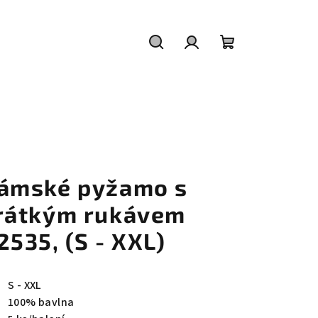
Hledat
Přihlášení
Nákupní
košík
ámské pyžamo s
rátkým rukávem
2535, (S - XXL)
S - XXL
100% bavlna