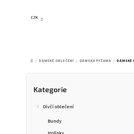
Přejít
na
obsah
CZK
/
DÁMSKÉ OBLEČENÍ
/
DÁMSKÁ PYŽAMA
/
DÁMSKÉ P
DOMŮ
P
o
Kategorie
Přeskočit
kategorie
s
Dívčí oblečení
t
Bundy
r
Holínky