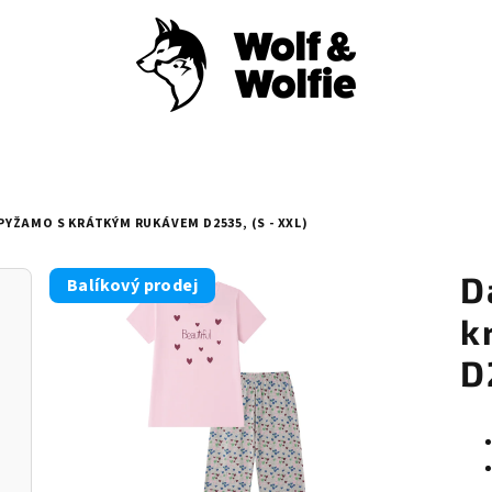
YŽAMO S KRÁTKÝM RUKÁVEM D2535, (S - XXL)
D
Balíkový prodej
k
D