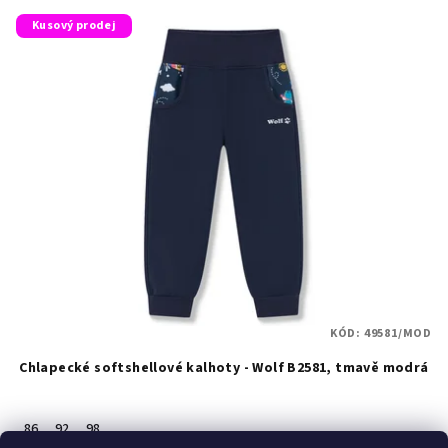
Kusový prodej
KÓD:
49581/MOD
Chlapecké softshellové kalhoty - Wolf B2581, tmavě modrá
86
92
98