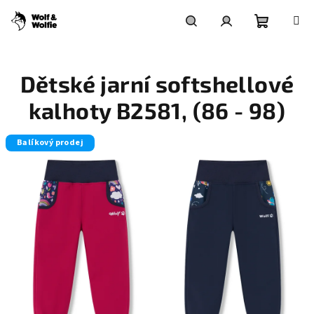
Přejít
na
obsah
Nákupní
Hledat
Přihlášení
Dětské jarní softshellové
košík
kalhoty B2581, (86 - 98)
Balíkový prodej