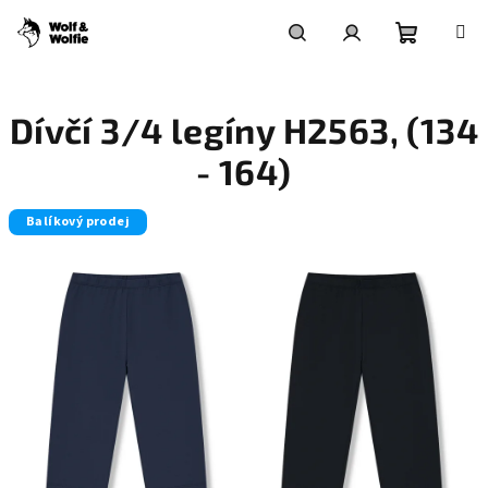
Přejít
na
obsah
Nákupní
Hledat
Přihlášení
Dívčí 3/4 legíny H2563, (134
košík
- 164)
Balíkový prodej