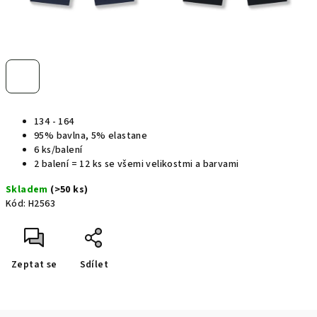
134 - 164
95% bavlna, 5% elastane
6 ks/balení
2 balení = 12 ks se všemi velikostmi a barvami
Skladem
(>50 ks)
Kód:
H2563
Zeptat se
Sdílet