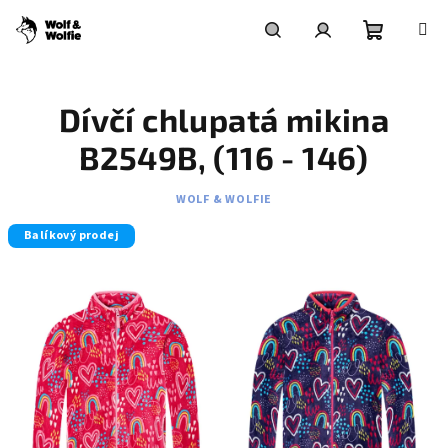
Přejít
na
obsah
Nákupní
Hledat
Přihlášení
Dívčí chlupatá mikina
košík
B2549B, (116 - 146)
WOLF & WOLFIE
Balíkový prodej