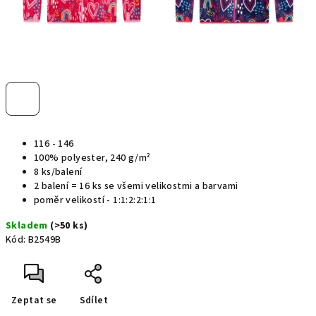
116 - 146
100% polyester, 240 g/
m²
8 ks/balení
2 balení = 16 ks se všemi velikostmi a barvami
poměr velikostí - 1:1:2:2:1:1
Skladem
(>50 ks)
Kód:
B2549B
Zeptat se
Sdílet