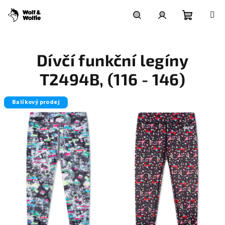
Přejít
na
obsah
Nákupní
Hledat
Přihlášení
Dívčí funkční legíny
košík
T2494B, (116 - 146)
Balíkový prodej