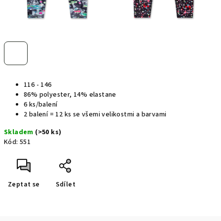
116 - 146
86% polyester, 14% elastane
6 ks/balení
2 balení = 12 ks se všemi velikostmi a barvami
Skladem
(>50 ks)
Kód:
551
Zeptat se
Sdílet