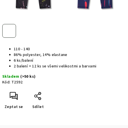
110 - 140
86% polyester, 14% elastane
6 ks/balení
2 balení = 12 ks se všemi velikostmi a barvami
Skladem
(>50 ks)
Kód:
T2592
Zeptat se
Sdílet