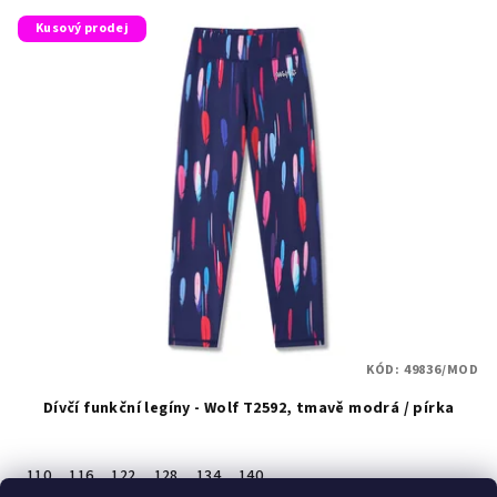
Kusový prodej
KÓD:
49836/MOD
Dívčí funkční legíny - Wolf T2592, tmavě modrá / pírka
110
116
122
128
134
140