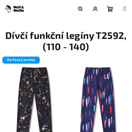
Přejít
na
obsah
Nákupní
Hledat
Přihlášení
Dívčí funkční legíny T2592,
košík
(110 - 140)
Balíkový prodej