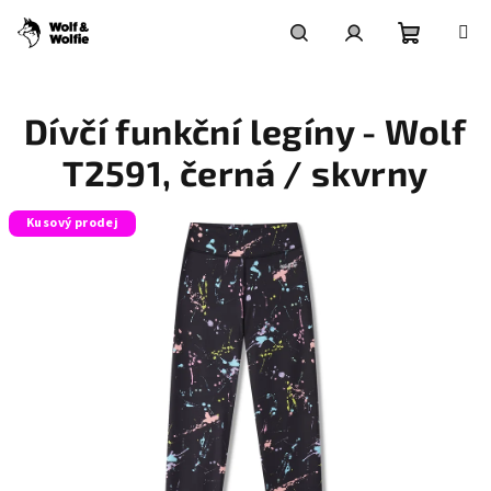
Přejít
na
obsah
Nákupní
Hledat
Přihlášení
Dívčí funkční legíny - Wolf
košík
T2591, černá / skvrny
Kusový prodej