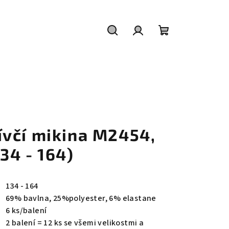
Hledat
Přihlášení
Nákupní
košík
ívčí mikina M2454,
134 - 164)
134 - 164
69% bavlna, 25%polyester, 6% elastane
6 ks/balení
2 balení = 12 ks se všemi velikostmi a