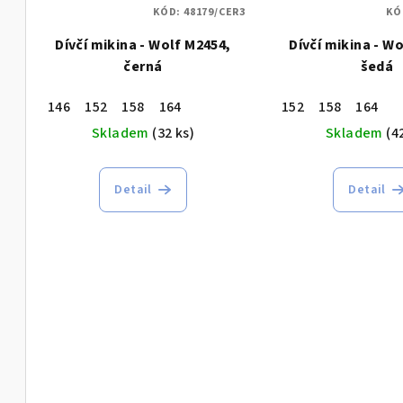
KÓD:
48179/CER3
KÓ
Dívčí mikina - Wolf M2454,
Dívčí mikina - W
černá
šedá
146
152
158
164
152
158
164
Skladem
(32 ks)
Skladem
(4
Detail
Detail