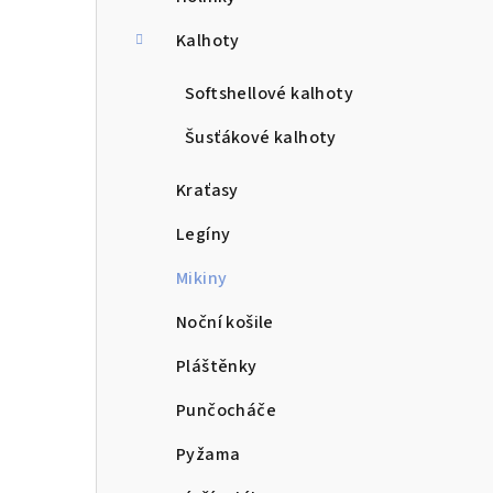
a
n
Kalhoty
n
Softshellové kalhoty
í
Šusťákové kalhoty
p
Kraťasy
a
Legíny
n
Mikiny
e
Noční košile
l
Pláštěnky
Punčocháče
Pyžama