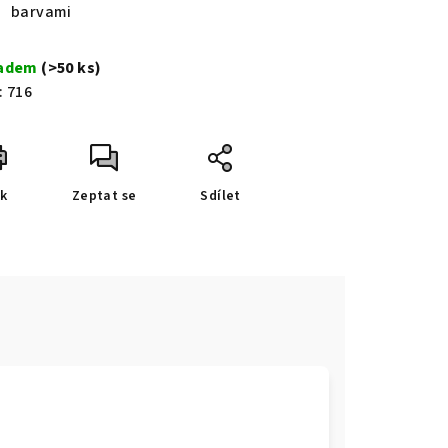
barvami
ladem
(>50 ks)
:
716
sk
Zeptat se
Sdílet