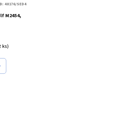
D:
48176/SED4
olf M2454,
2 ks)