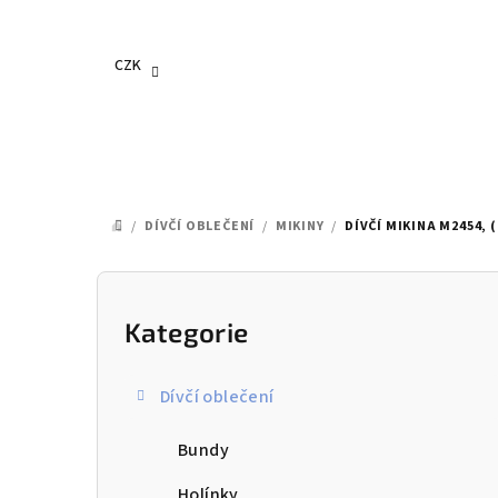
Přejít
na
obsah
CZK
/
DÍVČÍ OBLEČENÍ
/
MIKINY
/
DÍVČÍ MIKINA M2454, (1
DOMŮ
P
o
Kategorie
Přeskočit
kategorie
s
Dívčí oblečení
t
Bundy
r
Holínky