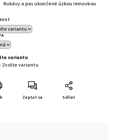
Rukávy a pas ukončené úzkou lemovkou
IKOST
VA
lte variantu
:
Zvolte variantu
sk
Zeptat se
Sdílet