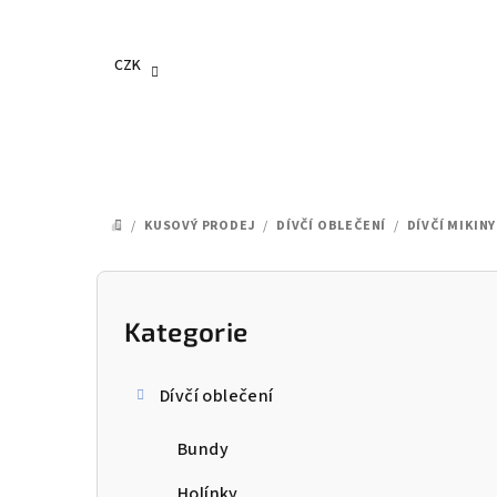
Přejít
na
obsah
CZK
/
KUSOVÝ PRODEJ
/
DÍVČÍ OBLEČENÍ
/
DÍVČÍ MIKINY
DOMŮ
P
o
Kategorie
Přeskočit
kategorie
s
Dívčí oblečení
t
Bundy
r
Holínky