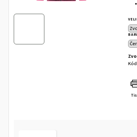
VEL
BAR
Zvo
Kód
Ti