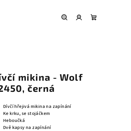
Hledat
Přihlášení
Nákupní
košík
ívčí mikina - Wolf
2450, černá
Dívčí hřejivá mikina na zapínání
Ke krku, se stojáčkem
Heboučká
Dvě kapsy na zapínání