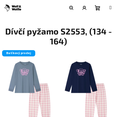
Přejít
na
obsah
Nákupní
Hledat
Přihlášení
Dívčí pyžamo S2553, (134 -
košík
164)
Balíkový prodej