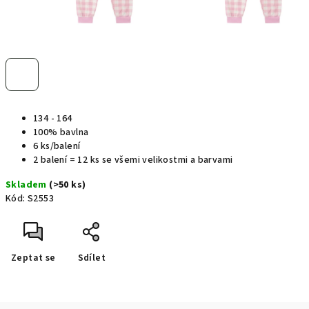
134 - 164
100% bavlna
6 ks/balení
2 balení = 12 ks se všemi velikostmi a barvami
Skladem
(>50 ks)
Kód:
S2553
Zeptat se
Sdílet