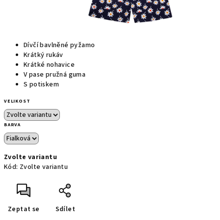
Dívčí bavlněné pyžamo
Krátký rukáv
Krátké nohavice
V pase pružná guma
S potiskem
VELIKOST
BARVA
Zvolte variantu
Kód:
Zvolte variantu
Zeptat se
Sdílet