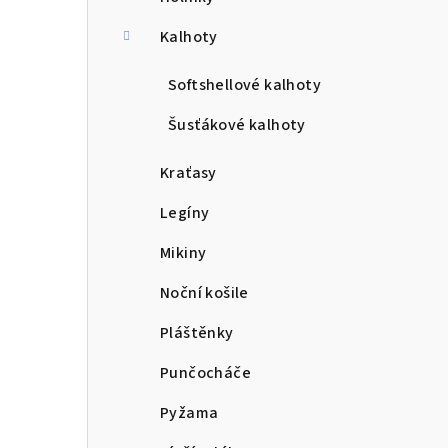
a
n
Kalhoty
n
Softshellové kalhoty
í
Šusťákové kalhoty
p
Kraťasy
a
Legíny
n
Mikiny
e
Noční košile
l
Pláštěnky
Punčocháče
Pyžama