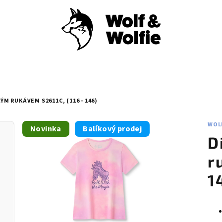
ÝM RUKÁVEM S2611C, (116 - 146)
WOL
Novinka
Balíkový prodej
D
r
1