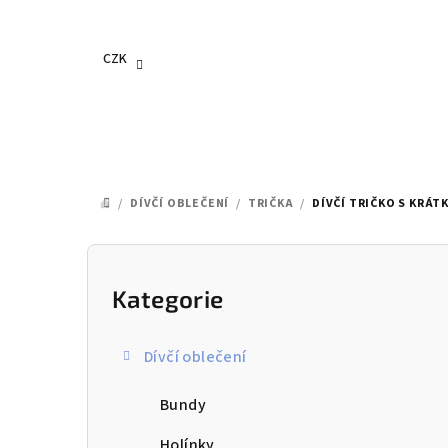
Přejít
na
obsah
CZK
/
DÍVČÍ OBLEČENÍ
/
TRIČKA
/
DÍVČÍ TRIČKO S KRÁTK
DOMŮ
P
o
Kategorie
Přeskočit
kategorie
s
Dívčí oblečení
t
Bundy
r
Holínky