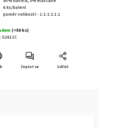
95% bavlna, 5% elastane
6 ks/balení
poměr velikostí - 1:1:1:1:1:1
ladem
(>50 ks)
:
S2611C
sk
Zeptat se
Sdílet