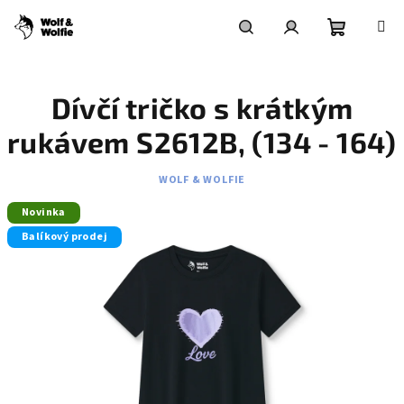
Přejít
na
obsah
Nákupní
Hledat
Přihlášení
Dívčí tričko s krátkým
košík
rukávem S2612B, (134 - 164)
WOLF & WOLFIE
Novinka
Balíkový prodej