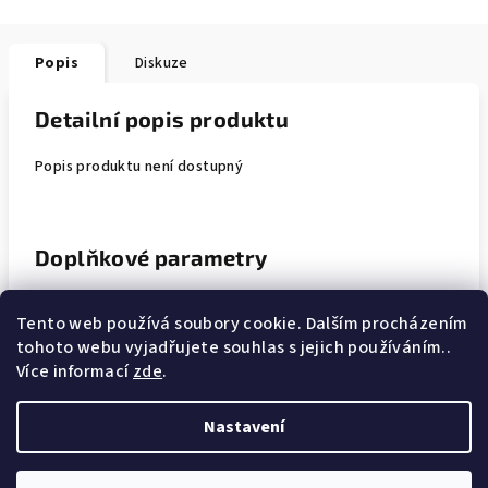
Popis
Diskuze
Detailní popis produktu
Popis produktu není dostupný
Doplňkové parametry
Kategorie
:
Dívčí trička s krátkým rukávem
Tento web používá soubory cookie. Dalším procházením
tohoto webu vyjadřujete souhlas s jejich používáním..
Materiál
:
95% bavlna, 5% elastan
Více informací
zde
.
Nastavení
Z
Copyright 2026
Wolf & Wolfie
. Všechna práva vyhrazena.
á
Upravit nastavení cookies