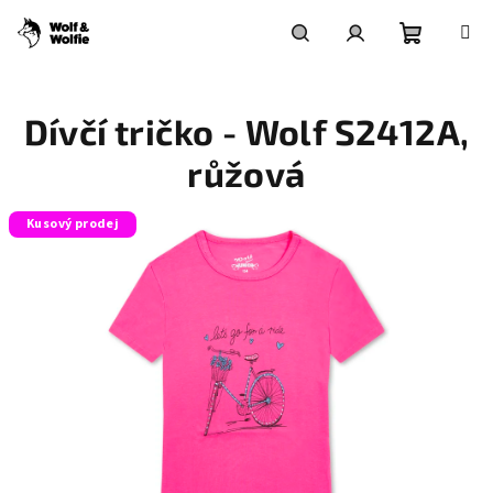
Přejít
na
obsah
Nákupní
Hledat
Přihlášení
Dívčí tričko - Wolf S2412A,
košík
růžová
Kusový prodej