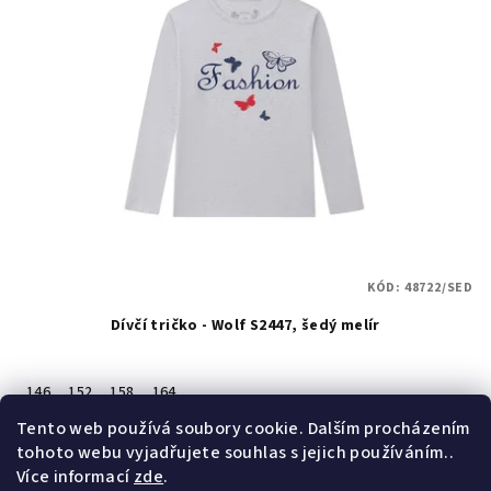
KÓD:
48722/SED
Dívčí tričko - Wolf S2447, šedý melír
146
152
158
164
Skladem
(18 ks)
Tento web používá soubory cookie. Dalším procházením
tohoto webu vyjadřujete souhlas s jejich používáním..
Více informací
zde
.
Detail