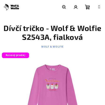
Přejít
na
obsah
Nákupní
Hledat
Přihlášení
Dívčí tričko - Wolf & Wolfie
košík
S2543A, fialková
WOLF & WOLFIE
Kusový prodej