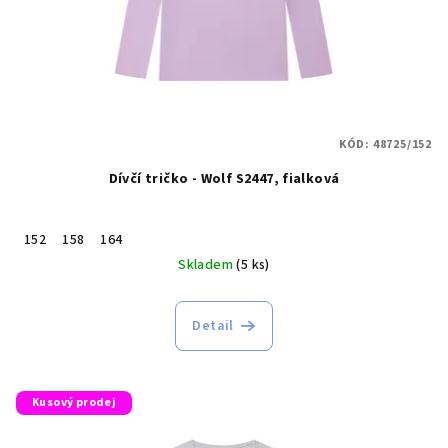
KÓD:
48725/152
Dívčí tričko - Wolf S2447, fialková
152
158
164
Skladem
(5 ks)
Detail
Kusový prodej