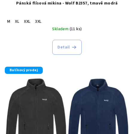
Pánská flísová mikina - Wolf B2357, tmavě modrá
M
XL
XXL
3XL
Skladem
(11 ks)
Detail
Balíkový prodej