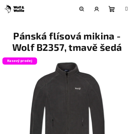
Přejít
na
obsah
Nákupní
Hledat
Přihlášení
Pánská flísová mikina -
košík
Wolf B2357, tmavě šedá
Kusový prodej