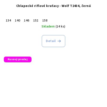
Chlapecké riflové kraťasy - Wolf T2434, černá
134
140
146
152
158
Skladem
(14 ks)
Detail
Kusový prodej