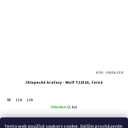
KÓD:
50034/CER
Chlapecké kraťasy - Wolf T2231A, černá
98
116
128
Skladem
(1 ks)
Detail
Tento web používá soubory cookie. Dalším procházením