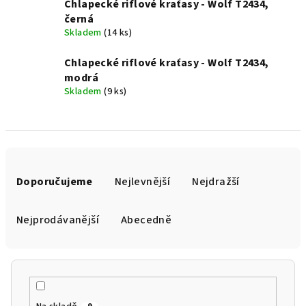
Chlapecké riflové kraťasy - Wolf T2434,
černá
Skladem
(14 ks)
Chlapecké riflové kraťasy - Wolf T2434,
modrá
Skladem
(9 ks)
Ř
a
Doporučujeme
Nejlevnější
Nejdražší
z
e
Nejprodávanější
Abecedně
n
í
p
r