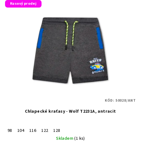
Kusový prodej
KÓD:
50028/ANT
Chlapecké kraťasy - Wolf T2231A, antracit
98
104
116
122
128
Skladem
(1 ks)