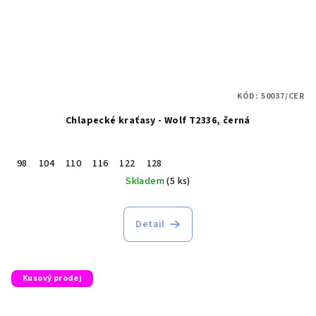
KÓD:
50037/CER
Chlapecké kraťasy - Wolf T2336, černá
98
104
110
116
122
128
Skladem
(5 ks)
Detail
Kusový prodej