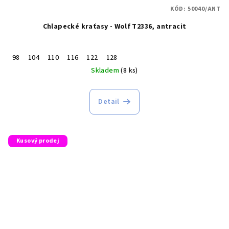
KÓD:
50040/ANT
Chlapecké kraťasy - Wolf T2336, antracit
98
104
110
116
122
128
Skladem
(8 ks)
Detail
Kusový prodej