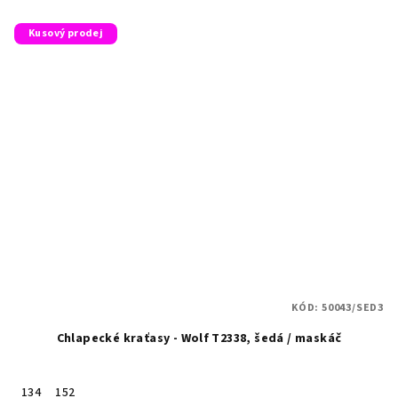
Kusový prodej
KÓD:
50043/SED3
Chlapecké kraťasy - Wolf T2338, šedá / maskáč
134
152