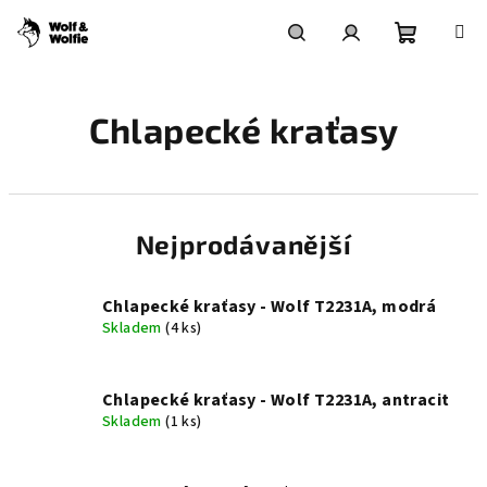
Přejít
na
obsah
Nákupní
Hledat
Přihlášení
Chlapecké kraťasy
košík
Nejprodávanější
Chlapecké kraťasy - Wolf T2231A, modrá
Skladem
(4 ks)
Chlapecké kraťasy - Wolf T2231A, antracit
Skladem
(1 ks)