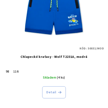
p
r
o
d
u
k
t
KÓD:
50031/MOD
ů
Chlapecké kraťasy - Wolf T2231A, modrá
98
116
Skladem
(4 ks)
Detail