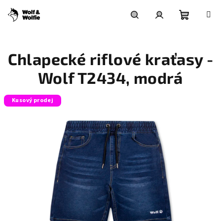
Přejít
na
obsah
Nákupní
Hledat
Přihlášení
Chlapecké riflové kraťasy -
košík
Wolf T2434, modrá
Kusový prodej