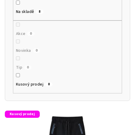
r
Na skladě
8
o
d
u
Akce
0
k
t
Novinka
0
ů
Tip
0
Kusový prodej
8
V
Kusový prodej
ý
p
i