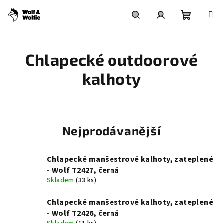
Přejít
na
obsah
Nákupní
Hledat
Přihlášení
Chlapecké outdoorové
košík
kalhoty
Nejprodávanější
Chlapecké manšestrové kalhoty, zateplené
- Wolf T2427, černá
Skladem
(33 ks)
Chlapecké manšestrové kalhoty, zateplené
- Wolf T2426, černá