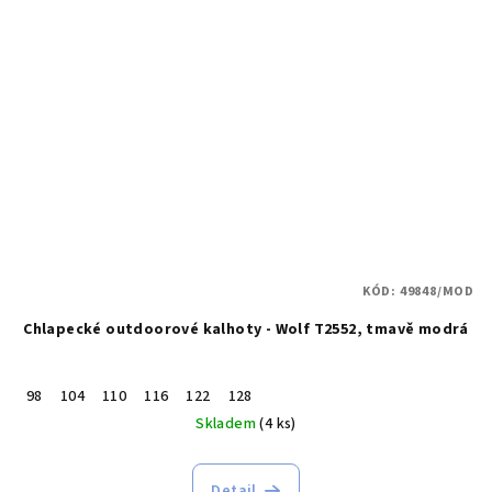
KÓD:
49848/MOD
Chlapecké outdoorové kalhoty - Wolf T2552, tmavě modrá
98
104
110
116
122
128
Skladem
(4 ks)
Detail