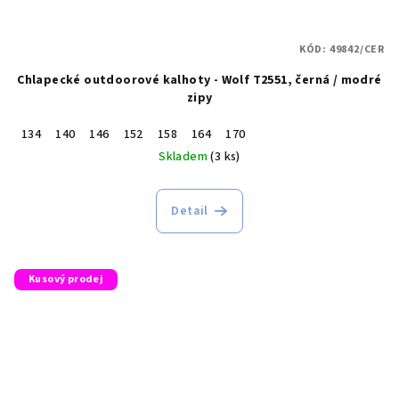
KÓD:
49842/CER
Chlapecké outdoorové kalhoty - Wolf T2551, černá / modré
zipy
134
140
146
152
158
164
170
Skladem
(3 ks)
Detail
Kusový prodej