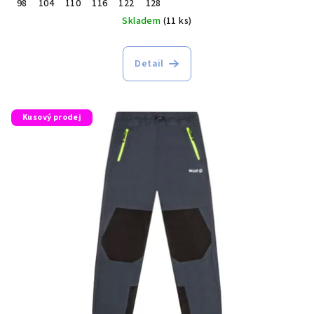
98
104
110
116
122
128
Skladem
(11 ks)
Detail
Kusový prodej