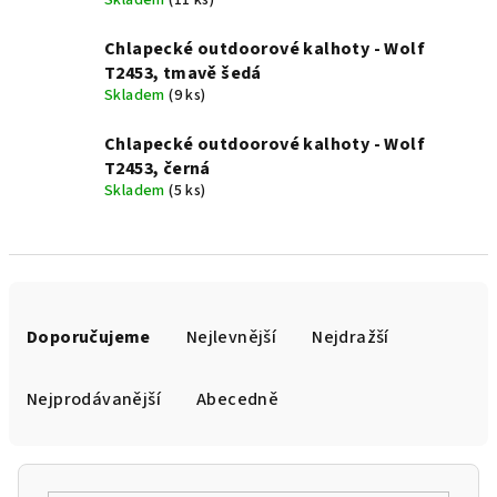
Skladem
(11 ks)
Chlapecké outdoorové kalhoty - Wolf
T2453, tmavě šedá
Skladem
(9 ks)
Chlapecké outdoorové kalhoty - Wolf
T2453, černá
Skladem
(5 ks)
Ř
a
Doporučujeme
Nejlevnější
Nejdražší
z
e
Nejprodávanější
Abecedně
n
í
p