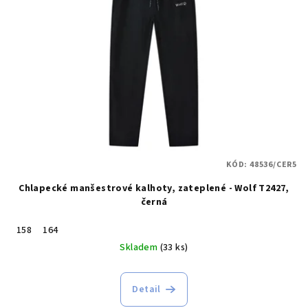
s
p
r
o
d
u
k
t
KÓD:
48536/CER5
ů
Chlapecké manšestrové kalhoty, zateplené - Wolf T2427,
černá
158
164
Skladem
(33 ks)
Detail