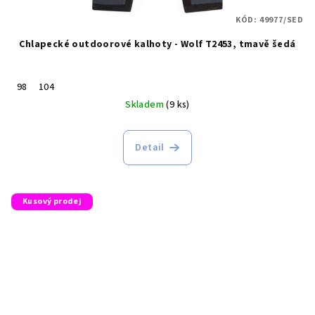
KÓD:
49977/SED
Chlapecké outdoorové kalhoty - Wolf T2453, tmavě šedá
98
104
Skladem
(9 ks)
Detail
Kusový prodej