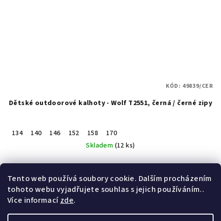
KÓD:
49839/CER
Dětské outdoorové kalhoty - Wolf T2551, černá / černé zipy
134
140
146
152
158
170
Skladem
(12 ks)
Detail
Tento web používá soubory cookie. Dalším procházením
tohoto webu vyjadřujete souhlas s jejich používáním..
Více informací
zde
.
8
položek celkem
O