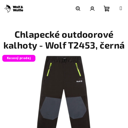
Přejít
na
obsah
Nákupní
Hledat
Přihlášení
Chlapecké outdoorové
košík
kalhoty - Wolf T2453, černá
Kusový prodej