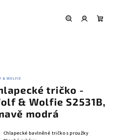
Hledat
Přihlášení
Nákupní
košík
F & WOLFIE
hlapecké tričko -
olf & Wolfie S2531B,
mavě modrá
Chlapecké bavlněné tričko s proužky