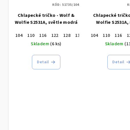
KÓD:
51735/104
K
Chlapecké tričko - Wolf &
Chlapecké tričko
Wolfie S2531A, světle modrá
Wolfie S2531A, 
104
110
116
122
128
134
104
110
116
1
Skladem
(6 ks)
Skladem
(1
Detail
Detail