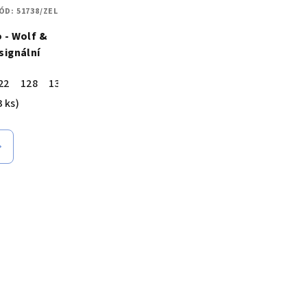
ÓD:
51738/ZEL
 - Wolf &
signální
22
128
134
3 ks)