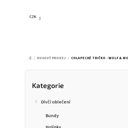
Přejít
na
obsah
CZK
/
KUSOVÝ PRODEJ
/
CHLAPECKÉ TRIČKO - WOLF & W
DOMŮ
P
o
Kategorie
Přeskočit
kategorie
s
Dívčí oblečení
t
Bundy
r
Holínky