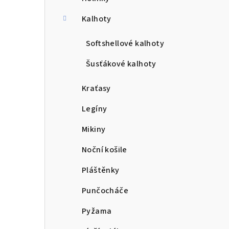
a
n
Kalhoty
n
Softshellové kalhoty
í
Šusťákové kalhoty
p
Kraťasy
a
Legíny
n
Mikiny
e
Noční košile
l
Pláštěnky
Punčocháče
Pyžama