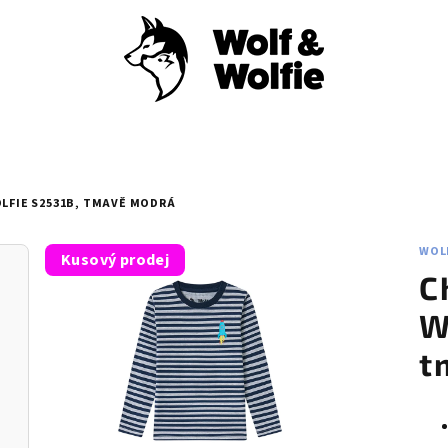
OLFIE S2531B, TMAVĚ MODRÁ
WOL
Kusový prodej
C
W
t