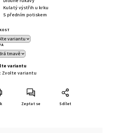
Dlouhé rukávy
Kulatý výstřih u krku
S předním potiskem
IKOST
VA
lte variantu
:
Zvolte variantu
sk
Zeptat se
Sdílet