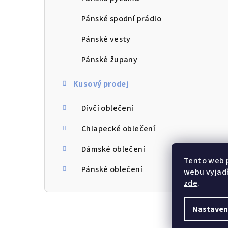
Pánské spodní prádlo
Pánské vesty
Pánské župany
Kusový prodej
Dívčí oblečení
Chlapecké oblečení
Dámské oblečení
Tento web 
Pánské oblečení
webu vyjadř
zde
.
Nastaven
Z