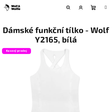
Přejít
na
obsah
Nákupní
Hledat
Přihlášení
Dámské funkční tílko - Wolf
košík
Y2165, bílá
Kusový prodej