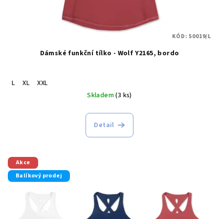
KÓD:
50019/L
Dámské funkční tílko - Wolf Y2165, bordo
L
XL
XXL
Skladem
(3 ks)
Detail
Akce
Balíkový prodej