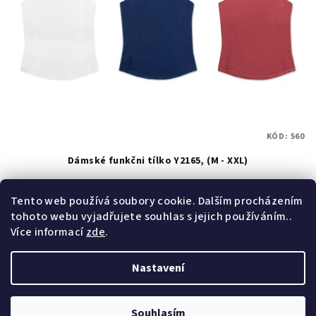
KÓD:
560
Dámské funkčni tílko Y2165, (M - XXL)
Skladem
(>50 ks)
Tento web používá soubory cookie. Dalším procházením
tohoto webu vyjadřujete souhlas s jejich používáním..
Více informací
zde
.
Detail
Nastavení
Z
Copyright 2026
Wolf & Wolfie
. Všechna práva vyhrazena.
á
Upravit nastavení cookies
Souhlasím