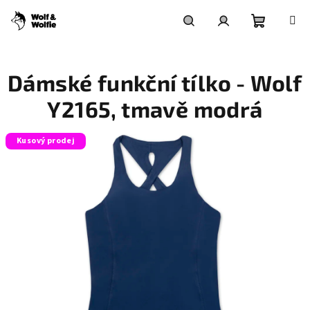
Přejít
na
obsah
Nákupní
Hledat
Přihlášení
Dámské funkční tílko - Wolf
košík
Y2165, tmavě modrá
Kusový prodej