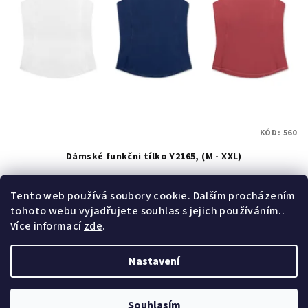
KÓD:
560
Dámské funkčni tílko Y2165, (M - XXL)
Skladem
(>50 ks)
Tento web používá soubory cookie. Dalším procházením
tohoto webu vyjadřujete souhlas s jejich používáním..
Více informací
zde
.
Detail
Nastavení
Z
Copyright 2026
Wolf & Wolfie
. Všechna práva vyhrazena.
á
Upravit nastavení cookies
Souhlasím