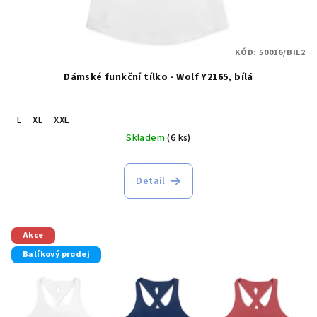
KÓD:
50016/BIL2
Dámské funkční tílko - Wolf Y2165, bílá
L
XL
XXL
Skladem
(6 ks)
Detail
Akce
Balíkový prodej