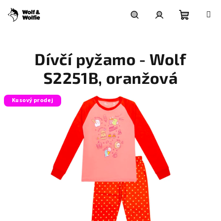
Přejít
na
obsah
Nákupní
Hledat
Přihlášení
Dívčí pyžamo - Wolf
košík
S2251B, oranžová
Kusový prodej