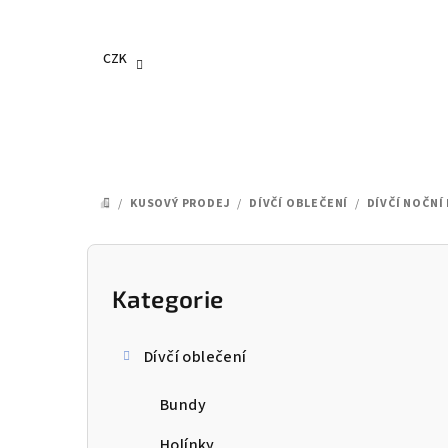
Přejít
na
obsah
CZK
/
KUSOVÝ PRODEJ
/
DÍVČÍ OBLEČENÍ
/
DÍVČÍ NOČNÍ
DOMŮ
P
o
Kategorie
Přeskočit
kategorie
s
Dívčí oblečení
t
Bundy
r
Holínky