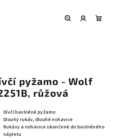
Hledat
Přihlášení
Nákupní
košík
ívčí pyžamo - Wolf
2251B, růžová
Dívčí bavlněné pyžamo
Dlouhý rukáv, dlouhé nohavice
Rukávy a nohavice ukončené do bavlněného
nápletu