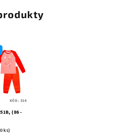
 produkty
KÓD:
314
51B, (86 -
0 ks)