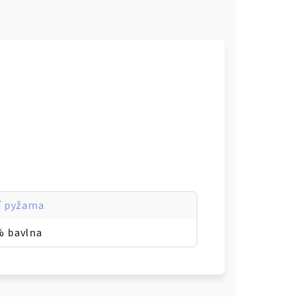
í pyžama
% bavlna