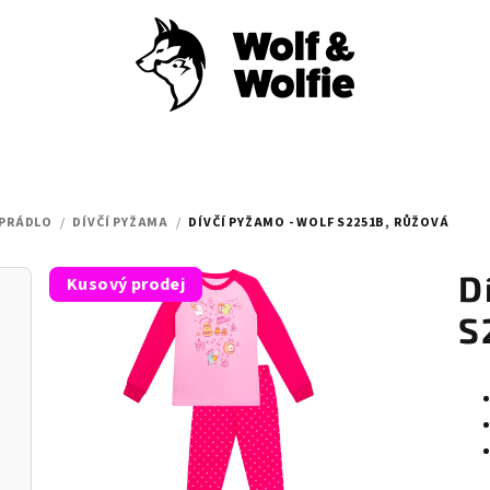
 PRÁDLO
/
DÍVČÍ PYŽAMA
/
DÍVČÍ PYŽAMO - WOLF S2251B, RŮŽOVÁ
D
Kusový prodej
S