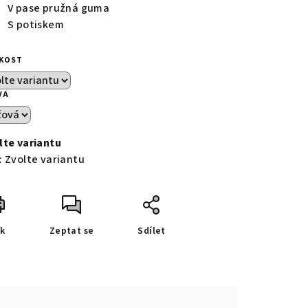
V pase pružná guma
S potiskem
IKOST
VA
lte variantu
:
Zvolte variantu
sk
Zeptat se
Sdílet