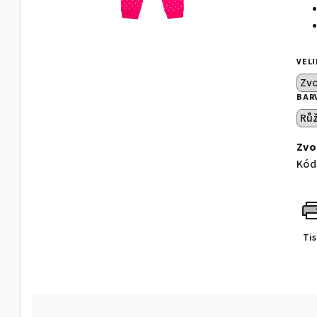
VEL
BAR
Zvo
Kód
Ti