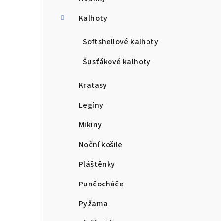
a
n
Kalhoty
n
Softshellové kalhoty
í
Šusťákové kalhoty
p
Kraťasy
a
Legíny
n
Mikiny
e
Noční košile
l
Pláštěnky
Punčocháče
Pyžama