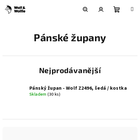
Přejít
na
obsah
Nákupní
Hledat
Přihlášení
Pánské župany
košík
Nejprodávanější
Pánský župan - Wolf Z2496, šedá / kostka
Skladem
(30 ks)
Ř