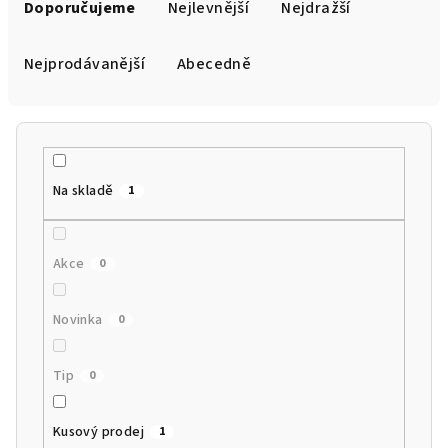
a
Doporučujeme
Nejlevnější
Nejdražší
z
e
Nejprodávanější
Abecedně
n
í
p
r
Na skladě
1
o
d
u
Akce
0
k
t
Novinka
0
ů
Tip
0
Kusový prodej
1