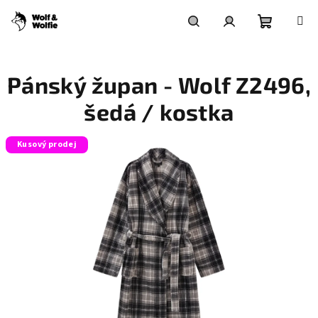
Přejít
na
obsah
Nákupní
Hledat
Přihlášení
Pánský župan - Wolf Z2496,
košík
šedá / kostka
Kusový prodej